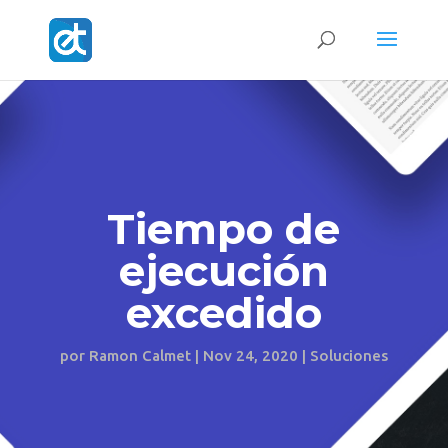
Tiempo de
ejecución
excedido
por
Ramon Calmet
|
Nov 24, 2020
|
Soluciones