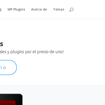
g
WP Plugins
Acerca de
Temas
s
es y plugins por el precio de uno!
mo