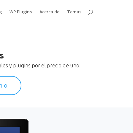
g
WP Plugins
Acerca de
Temas
s
es y plugins por el precio de uno!
mo