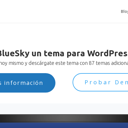
Blo
BlueSky un tema para WordPres
oy mismo y descárgate este tema con 87 temas adicional
Probar De
s información